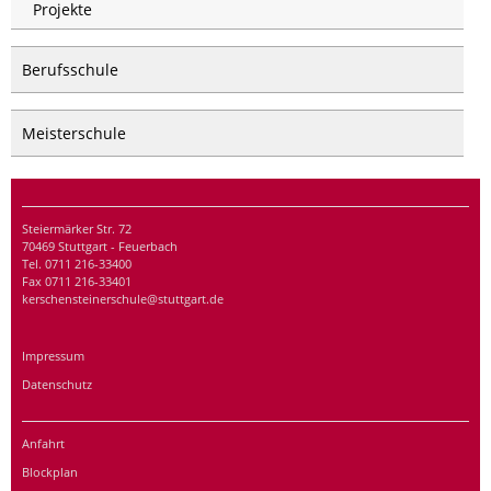
Projekte
Berufsschule
Meisterschule
Steiermärker Str. 72
70469 Stuttgart - Feuerbach
Tel. 0711 216-33400
Fax 0711 216-33401
kerschensteinerschule@stuttgart.de
Impressum
Datenschutz
Anfahrt
Blockplan