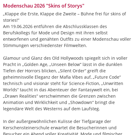
Modenschau 2026 "Skins of Storys"
„Klappe die Erste, Klappe die Zweite – Bühne frei für skins of
stories!“
Am 19.06.2026 entführen die Abschlussklassen des
Berufskollegs für Mode und Design mit ihren selbst
entworfenen und genähten Outfits zu einer Modenschau voller
Stimmungen verschiedenster Filmwelten.
Glamour und Glanz des Old Hollywoods spiegelt sich in voller
Pracht in „Golden Age, „Unseen Below“ lässt in die dunklen
Tiefen der Horrors blicken, „Silent Order“ greift die
geheimnisvolle Eleganz der Mafia Vibes auf, „Future Code“
technisch und visionär steht für Science-Fiction, „Unwritten
Worlds“ taucht in das Abenteuer der Fantasywelt ein, bei
„Drawn Realities“ verschwimmen die Grenzen zwischen
Animation und Wirklichkeit und „Showdown“ bringt die
legendäre Welt des Westerns auf dem Laufsteg.
In der außergewöhnlichen Kulisse der Tiefgarage der
Kerschensteinerschule erwartet die Besucherinnen und
Besucher ein Abend voller Kreativität, Mode und filmischer