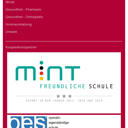
Mode
Gesundheit - Pharmazie
Gesundheit - Orthopädie
Innenausstattung
Umwelt
Kooperationspartner