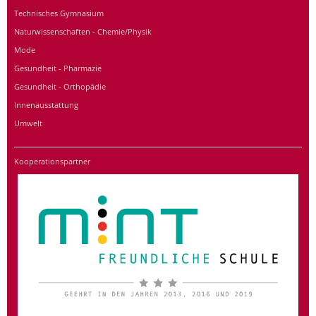
Technisches Gymnasium
Naturwissenschaften - Chemie/Physik
Mode
Gesundheit - Pharmazie
Gesundheit - Orthopädie
Innenausstattung
Umwelt
Kooperationspartner