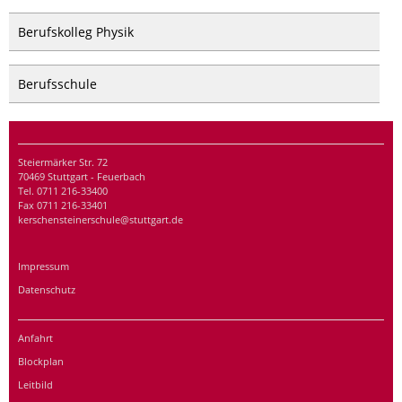
Berufskolleg Physik
Berufsschule
Steiermärker Str. 72
70469 Stuttgart - Feuerbach
Tel. 0711 216-33400
Fax 0711 216-33401
kerschensteinerschule@stuttgart.de
Impressum
Datenschutz
Anfahrt
Blockplan
Leitbild