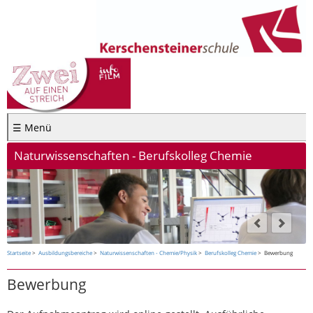
☰ Menü
Naturwissenschaften - Berufskolleg Chemie
Startseite
Ausbildungsbereiche
Naturwissenschaften - Chemie/Physik
Berufskolleg Chemie
Bewerbung
Bewerbung