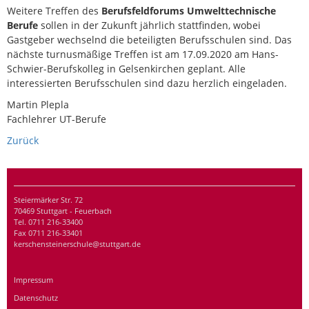
Weitere Treffen des
Berufsfeldforums Umwelttechnische
Berufe
sollen in der Zukunft jährlich stattfinden, wobei
Gastgeber wechselnd die beteiligten Berufsschulen sind. Das
nächste turnusmäßige Treffen ist am 17.09.2020 am Hans-
Schwier-Berufskolleg in Gelsenkirchen geplant. Alle
interessierten Berufsschulen sind dazu herzlich eingeladen.
Martin Plepla
Fachlehrer UT-Berufe
Zurück
Steiermärker Str. 72
70469 Stuttgart - Feuerbach
Tel. 0711 216-33400
Fax 0711 216-33401
kerschensteinerschule@stuttgart.de
Impressum
Datenschutz