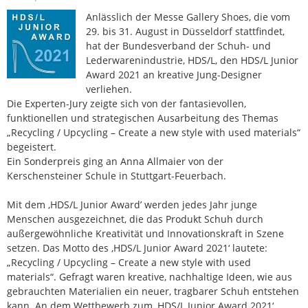
Anlässlich der Messe Gallery Shoes, die vom
29. bis 31. August in Düsseldorf stattfindet,
hat der Bundesverband der Schuh- und
Lederwarenindustrie, HDS/L, den HDS/L Junior
Award 2021 an kreative Jung-Designer
verliehen.
Die Experten-Jury zeigte sich von der fantasievollen,
funktionellen und strategischen Ausarbeitung des Themas
„Recycling / Upcycling – Create a new style with used materials“
begeistert.
Ein Sonderpreis ging an Anna Allmaier von der
Kerschensteiner Schule in Stuttgart-Feuerbach.
Mit dem ‚HDS/L Junior Award’ werden jedes Jahr junge
Menschen ausgezeichnet, die das Produkt Schuh durch
außergewöhnliche Kreativität und Innovationskraft in Szene
setzen. Das Motto des ‚HDS/L Junior Award 2021‘ lautete:
„Recycling / Upcycling – Create a new style with used
materials“. Gefragt waren kreative, nachhaltige Ideen, wie aus
gebrauchten Materialien ein neuer, tragbarer Schuh entstehen
kann. An dem Wettbewerb zum ‚HDS/L Junior Award 2021‘