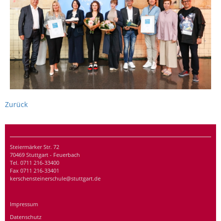
Zurück
Steiermärker Str. 72
70469 Stuttgart - Feuerbach
Tel. 0711 216-33400
Fax 0711 216-33401
kerschensteinerschule@stuttgart.de
Impressum
Datenschutz