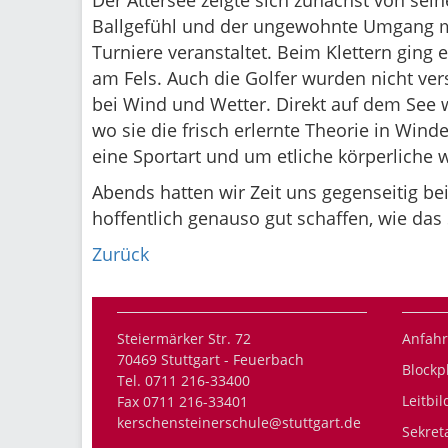
Der Attersee zeigte sich zunächst von sei
Ballgefühl und der ungewohnte Umgang mi
Turniere veranstaltet. Beim Klettern ging 
am Fels. Auch die Golfer wurden nicht ver
bei Wind und Wetter. Direkt auf dem See w
wo sie die frisch erlernte Theorie in Wind
eine Sportart und um etliche körperliche w
Abends hatten wir Zeit uns gegenseitig b
hoffentlich genauso gut schaffen, wie da
Zurück
Steiermärker Str. 72
Anfahr
70469 Stuttgart - Feuerbach
Blockp
Tel. 0711 216-33400
Leitbil
Fax 0711 216-33401
kerschensteinerschule@stuttgart.de
Sekret