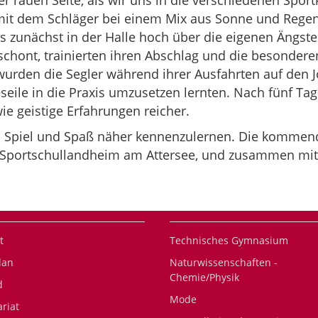
ner rauen Seite, als wir uns in die verschiedenen Sp
t dem Schläger bei einem Mix aus Sonne und Regen 
es zunächst in der Halle hoch über die eigenen Ängste
schont, trainierten ihren Abschlag und die besondere
urden die Segler während ihrer Ausfahrten auf den Jo
eseile in die Praxis umzusetzen lernten. Nach fünf Ta
ie geistige Erfahrungen reicher.
ei Spiel und Spaß näher kennenzulernen. Die kommend
s Sportschullandheim am Attersee, und zusammen mit 
t
Technisches Gymnasium
lan
Naturwissenschaften -
Chemie/Physik
d
Mode
ariat