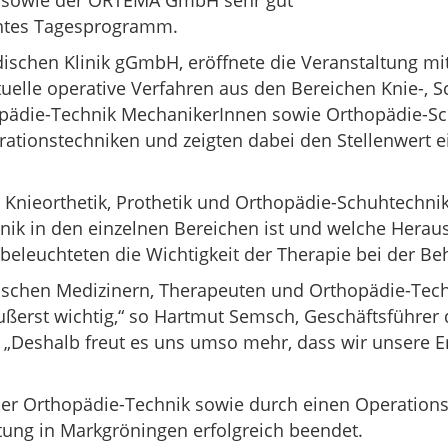
rg sowie der ORTEMA GmbH sehr gut
santes Tagesprogramm.
dischen Klinik gGmbH, eröffnete die Veranstaltung mi
uelle operative Verfahren aus den Bereichen Knie-, S
hopädie-Technik MechanikerInnen sowie Orthopädie-
rationstechniken und zeigten dabei den Stellenwert 
Knieorthetik, Prothetik und Orthopädie-Schuhtechnik
chnik in den einzelnen Bereichen ist und welche Hera
beleuchteten die Wichtigkeit der Therapie bei der B
ischen Medizinern, Therapeuten und Orthopädie-Techn
ßerst wichtig,“ so Hartmut Semsch, Geschäftsführer 
„Deshalb freut es uns umso mehr, dass wir unsere E
 der Orthopädie-Technik sowie durch einen Operatio
tung in Markgröningen erfolgreich beendet.