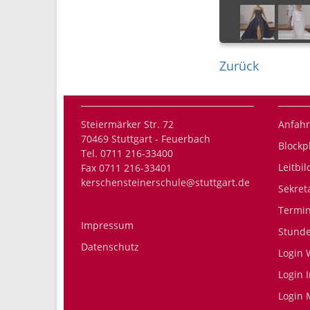
Zurück
Steiermärker Str. 72
Anfahr
70469 Stuttgart - Feuerbach
Blockp
Tel. 0711 216-33400
Leitbil
Fax 0711 216-33401
kerschensteinerschule@stuttgart.de
Sekret
Termi
Impressum
Stund
Datenschutz
Login 
Login 
Login 