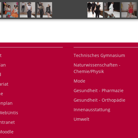
t
Technisches Gymnasium
lan
Naturwissenschaften -
Chemie/Physik
d
Mode
ariat
Gesundheit - Pharmazie
ne
Gesundheit - Orthopädie
enplan
Innenausstattung
WebUntis
Umwelt
Intranet
Moodle