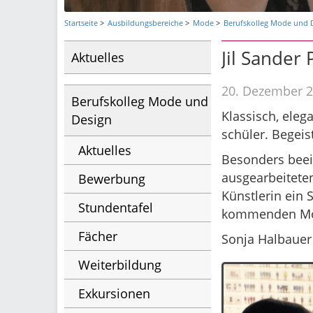
Startseite
Ausbildungsbereiche
Mode
Berufskolleg Mode und 
Jil Sander
Aktuelles
20. Dezember 
Berufskolleg Mode und
Klassisch, eleg
Design
schüler. Begei
Aktuelles
Besonders beein
ausgearbeiteten
Bewerbung
Künstlerin ein 
Stundentafel
kommenden Mo
Fächer
Sonja Halbaue
Weiterbildung
Exkursionen