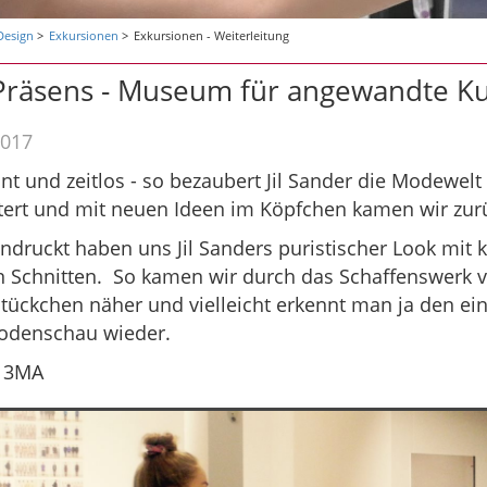
Design
Exkursionen
Exkursionen - Weiterleitung
 Präsens - Museum für angewandte Ku
2017
ant und zeitlos - so bezaubert Jil Sander die Modewe
stert und mit neuen Ideen im Köpfchen kamen wir zur
druckt haben uns Jil Sanders puristischer Look mit 
 Schnitten. So kamen wir durch das Schaffenswerk vo
Stückchen näher und vielleicht erkennt man ja den e
denschau wieder.
r 3MA