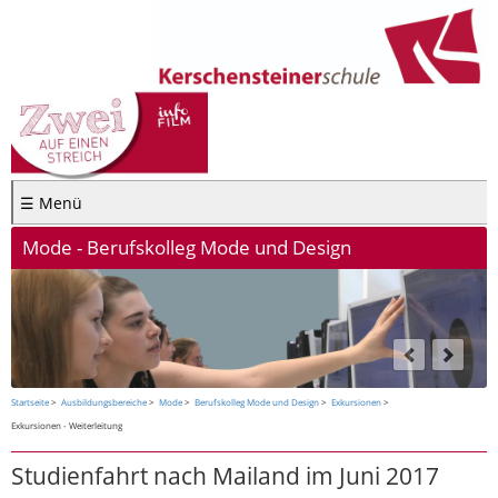
☰ Menü
Mode - Berufskolleg Mode und Design
Startseite
Ausbildungsbereiche
Mode
Berufskolleg Mode und Design
Exkursionen
Exkursionen - Weiterleitung
Studienfahrt nach Mailand im Juni 2017