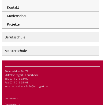
Kontakt
Modenschau
Projekte
Berufsschule
Meisterschule
Steiermärker Str. 72
70469 Stuttgart - Feuerbach
Tel. 0711 216-33400
Fax 0711 216-33401
kerschensteinerschule@stuttgart.de
Impressum
Datenschutz